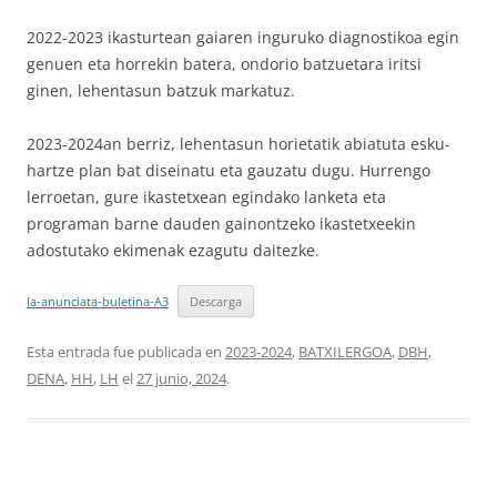
2022-2023 ikasturtean gaiaren inguruko diagnostikoa egin
genuen eta horrekin batera, ondorio batzuetara iritsi
ginen, lehentasun batzuk markatuz.
2023-2024an berriz, lehentasun horietatik abiatuta esku-
hartze plan bat diseinatu eta gauzatu dugu. Hurrengo
lerroetan, gure ikastetxean egindako lanketa eta
programan barne dauden gainontzeko ikastetxeekin
adostutako ekimenak ezagutu daitezke.
la-anunciata-buletina-A3
Descarga
Esta entrada fue publicada en
2023-2024
,
BATXILERGOA
,
DBH
,
DENA
,
HH
,
LH
el
27 junio, 2024
.