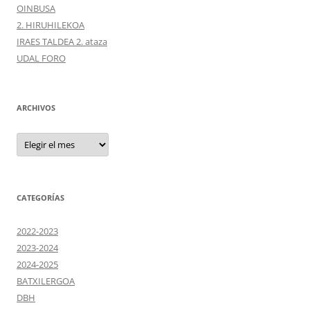
OINBUSA
2. HIRUHILEKOA
IRAES TALDEA 2. ataza
UDAL FORO
ARCHIVOS
Archivos
CATEGORÍAS
2022-2023
2023-2024
2024-2025
BATXILERGOA
DBH