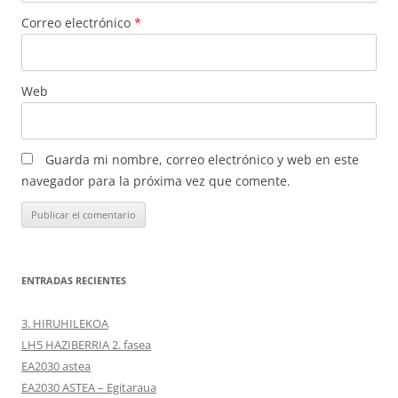
Correo electrónico
*
Web
Guarda mi nombre, correo electrónico y web en este
navegador para la próxima vez que comente.
ENTRADAS RECIENTES
3. HIRUHILEKOA
LH5 HAZIBERRIA 2. fasea
EA2030 astea
EA2030 ASTEA – Egitaraua