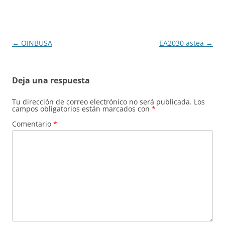
Navegación
←
OINBUSA
EA2030 astea
→
de
entradas
Deja una respuesta
Tu dirección de correo electrónico no será publicada.
Los
campos obligatorios están marcados con
*
Comentario
*