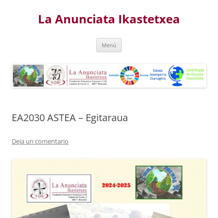
Saltar
al
La Anunciata Ikastetxea
contenido
Menú
EA2030 ASTEA – Egitaraua
Deja un comentario