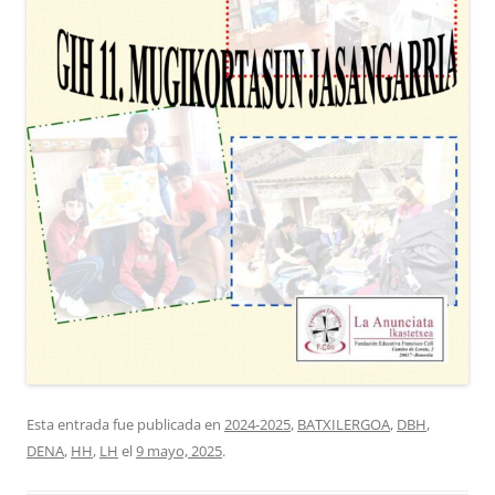
Esta entrada fue publicada en
2024-2025
,
BATXILERGOA
,
DBH
,
DENA
,
HH
,
LH
el
9 mayo, 2025
.