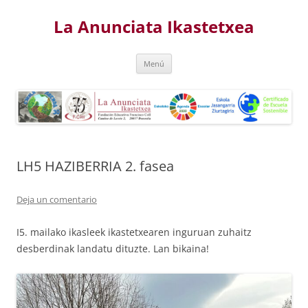
Saltar
al
La Anunciata Ikastetxea
contenido
Menú
LH5 HAZIBERRIA 2. fasea
Deja un comentario
I5. mailako ikasleek ikastetxearen inguruan zuhaitz
desberdinak landatu dituzte. Lan bikaina!