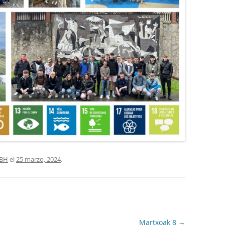
BH
el
25 marzo, 2024
.
Martxoak 8
→