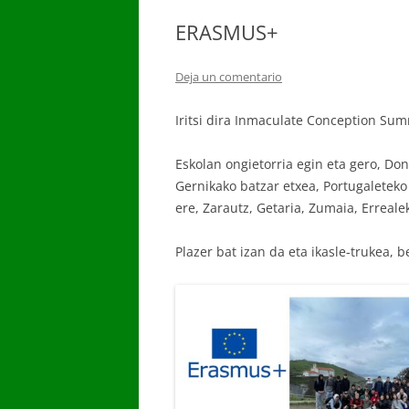
ERASMUS+
Deja un comentario
Iritsi dira Inmaculate Conception Summ
Eskolan ongietorria egin eta gero, Do
Gernikako batzar etxea, Portugaleteko
ere, Zarautz, Getaria, Zumaia, Erreale
Plazer bat izan da eta ikasle-trukea, b