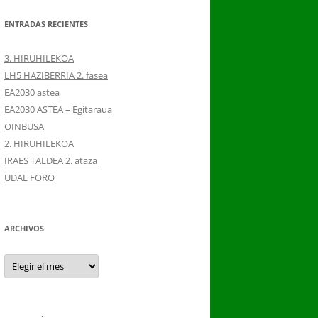
ENTRADAS RECIENTES
3. HIRUHILEKOA
LH5 HAZIBERRIA 2. fasea
EA2030 astea
EA2030 ASTEA – Egitaraua
OINBUSA
2. HIRUHILEKOA
IRAES TALDEA 2. ataza
UDAL FORO
ARCHIVOS
Archivos