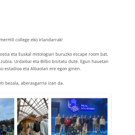
erHill college eko Irlandarrak!
nostia eta Euskal mitologiari buruzko escape room bat,
 zubia, Urdaibai eta Bilbo bisitatu dute. Egun hauetan
ko estadioa eta Albaolan ere egon ginen.
eti bezala, aberasgarria izan da.