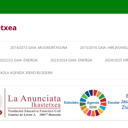
etxea
2014/2015 GAIA: MUGIKORTASUNA
2015/2016 GAIA: HIRI JASANG
2022/23 GAIA: ENERGIA
2023/2024 GAIA: ENERGIA
2024/2025 HI
ESKOLA AGENDA 30EKO BLOGERA!