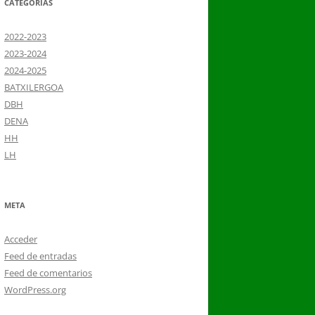
CATEGORÍAS
2022-2023
2023-2024
2024-2025
BATXILERGOA
DBH
DENA
HH
LH
META
Acceder
Feed de entradas
Feed de comentarios
WordPress.org