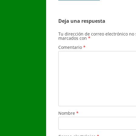
de
entradas
Deja una respuesta
Tu dirección de correo electrónico no
marcados con
*
Comentario
*
Nombre
*