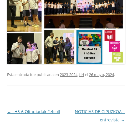
Esta entrada fue publicada en
2023-2024
,
LH
el
26 mayo, 2024
.
Navegación
←
LH5-6 Olinpiadak Fefcoll
NOTICIAS DE GIPUZKOA –
de
entrevista
→
entradas