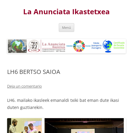
Saltar
al
La Anunciata Ikastetxea
contenido
Menú
LH6 BERTSO SAIOA
Deja un comentario
LH6. mailako ikasleek emanaldi txiki bat eman dute ikasi
duten guztiarekin.