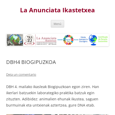
Saltar
al
La Anunciata Ikastetxea
contenido
Menú
DBH4 BIOGIPUZKOA
Deja un comentario
DBH 4. mailako ikasleak Biogipuzkoan egon ziren. Han
ikerlari batzuekin laborategiko praktika batzuk egin
zituzten. Adibidez: animalien ehunak ikustea, saguen
burmuinak eta untxienak aztertzea, gure DNA etab.