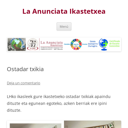
Saltar
al
La Anunciata Ikastetxea
contenido
Menú
Ostadar txikia
Deja un comentario
LHko ikasleek gure ikastetxeko ostadar txikiak apaindu
dituzte eta egunean egoteko, azken berriak ere ipini
dituzte.