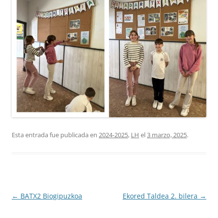
Esta entrada fue publicada en
2024-2025
,
LH
el
3 marzo, 2025
.
Navegación
←
BATX2 Biogipuzkoa
Ekored Taldea 2. bilera
→
de