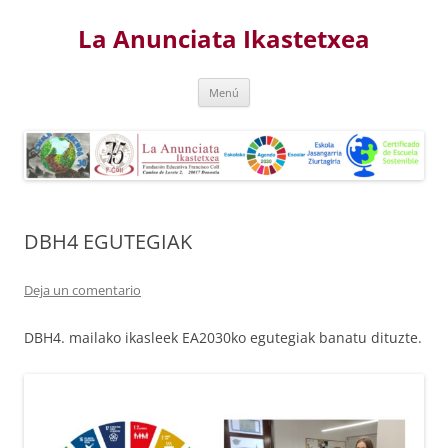
Saltar
al
La Anunciata Ikastetxea
contenido
Menú
DBH4 EGUTEGIAK
Deja un comentario
DBH4. mailako ikasleek EA2030ko egutegiak banatu dituzte.