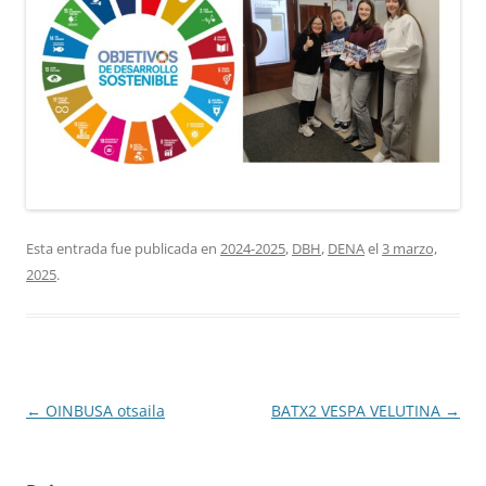
Esta entrada fue publicada en
2024-2025
,
DBH
,
DENA
el
3 marzo,
2025
.
Navegación
←
OINBUSA otsaila
BATX2 VESPA VELUTINA
→
de
entradas